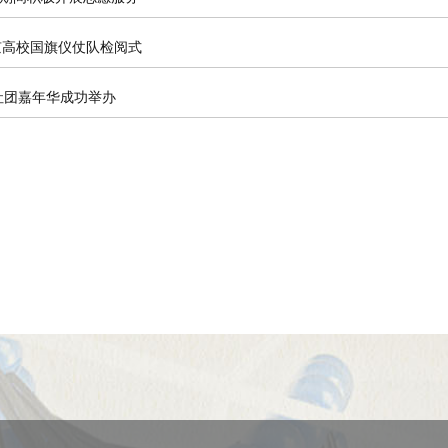
京高校国旗仪仗队检阅式
生社团嘉年华成功举办