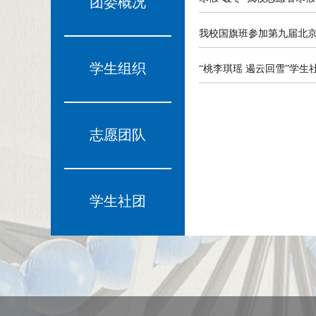
团委概况
我校国旗班参加第九届北
学生组织
“桃李琪瑶 遏云回雪”学
志愿团队
学生社团